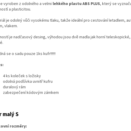
 je vyroben z odolného a velmi
lehkého plastu ABS PLUS
, který se vyznač
ostí a plasticitou.
riál je odolný vůči vysokému tlaku, takže ideální pro cestování letadlem, 
m, vlakem.
ností je nadčasový desing, výhodou jsou dvě madla jak horní teleskopické, 
é.
ná se o sadu pouze 1ks kufr!!!!!!
s:
4 ks koleček s ložisky
odolná podšívka uvnitř kufru
duralový rám
zabezpečení kódovým zámkem
r malý S
ovní rozměry: