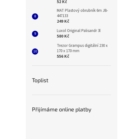
52 Kč
MAT Plastový obrubník 6m JB-
447133
249 Kč
Luxol Original Palisandr 3l
580 Kč
Trezor Grampus digitální 230 x
170 x 170 mm
556 Kč
Toplist
Přijímáme online platby