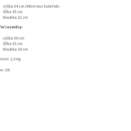
výška 54 cm (49cm bez koleček)
šířka 35 cm
hloubka 22 cm
řní rozměry:
výška 50 cm
šířka 33 cm
hloubka 20 cm
nost: 2,3 kg
m: 33l