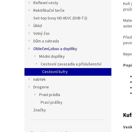
Reflexní vesty
Kufr
pružn
Rektifikační terče
Set-top boxy HD HEVC (DVB-T2)
Mate
Úklid
aute
Volný čas
Před
Dům a zahrada
pevn
Oblečení,obuv a doplňky
Nejed
Módní doplňky
Cestovní zavazadla a příslušenství
Popi
Cestovní kufry
nabtek
Drogerie
Praní prádla
Prací prášky
Značky
Kuf
Venk