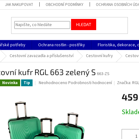
JAK NAKUPOVAT
OBCHODNÍ PODMÍNKY
OCHRANA OSOBNÍCH ÚD
HLEDAT
ářské potřeby
Ochrana rostlin - postřiky
Floristika, dekorace, 
Cestovní zavazadla a příslušenství
Cestovní kufry
Cestovn
ovní kufr RGL 663 zelený S
663-ZS
Průměrné
Neohodnoceno
Podrobnosti hodnocení
Značka:
RG
Novinka
Tip
hodnocení
produktu
459
je
0,0
Měrná
Skla
z
cena:
5
hvězdiček.