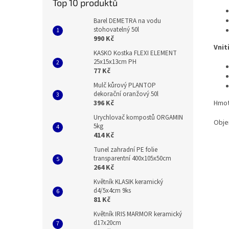
Top 10 produktů
Barel DEMETRA na vodu
stohovatelný 50l
990 Kč
Vnit
KASKO Kostka FLEXI ELEMENT
25x15x13cm PH
77 Kč
Mulč kůrový PLANTOP
dekorační oranžový 50l
Hmot
396 Kč
Urychlovač kompostů ORGAMIN
Obje
5kg
414 Kč
Tunel zahradní PE folie
transparentní 400x105x50cm
264 Kč
Květník KLASIK keramický
d4/5x4cm 9ks
81 Kč
Květník IRIS MARMOR keramický
d17x20cm