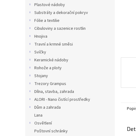
n
Plastové nádoby
e
Substráty a dekorační pokryv
l
Fólie a textilie
Cibuloviny a sazenice rostlin
Hnojiva
Travní a krmné směsi
Svíčky
Keramické nádoby
Rohože a ploty
Stojany
Trezory Grampus
Dílna, stavba, zahrada
ALORI - Nano čistící prostředky
Dům a zahrada
Popi
Lana
Osvětlení
Det
Poštovní schránky