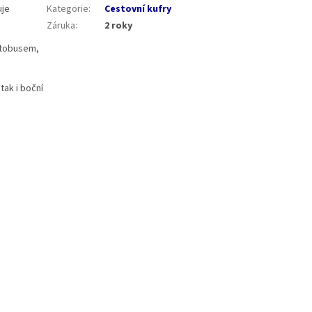
uje
Kategorie
:
Cestovní kufry
Záruka
:
2 roky
autobusem,
tak i boční