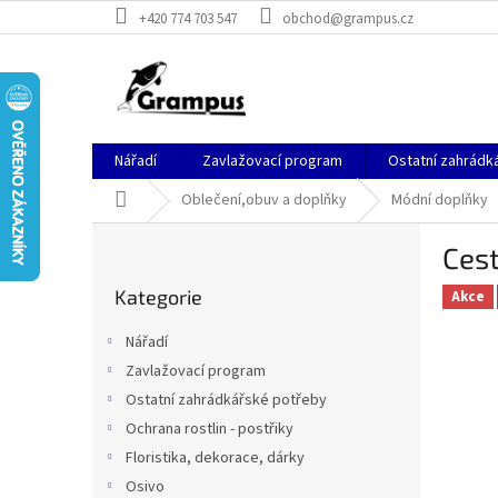
Přejít
+420 774 703 547
obchod@grampus.cz
na
obsah
Nářadí
Zavlažovací program
Ostatní zahrádk
Domů
Oblečení,obuv a doplňky
Módní doplňky
P
Cest
o
Přeskočit
s
Kategorie
kategorie
Akce
t
r
Nářadí
a
Zavlažovací program
n
Ostatní zahrádkářské potřeby
n
í
Ochrana rostlin - postřiky
p
Floristika, dekorace, dárky
a
Osivo