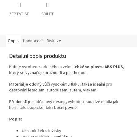
ZEPTAT SE
SDÍLET
Popis
Hodnocení
Diskuze
Detailní popis produktu
Kufr je vyroben z odolného a velmi
lehkého plastu ABS PLUS
,
který se vyznačuje pružností a plasticitou.
Materiál je odolný vůči vysokému tlaku, takže ideální pro
cestování letadlem, autobusem, autem, vlakem.
Předností je nadčasový desing, výhodou jsou dvě madla jak
horní teleskopické, tak i boční pevné.
Popis:
4 ks koleček s ložisky
odolná podšívka uvnitř kufru