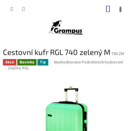
Přejít
NÁKUP
na
obsah
KOŠÍK
Cestovní kufr RGL 740 zelený M
740-ZM
Průměrné
Neohodnoceno
Podrobnosti hodnocení
Akce
Novinka
Tip
hodnocení
Značka:
RGL
produktu
je
0,0
z
5
hvězdiček.