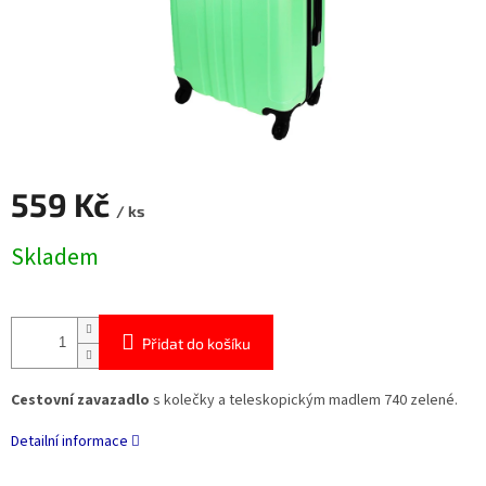
559 Kč
/ ks
Měrná
Skladem
cena:
Přidat do košíku
Cestovní zavazadlo
s kolečky a teleskopickým madlem 740 zelené.
Detailní informace