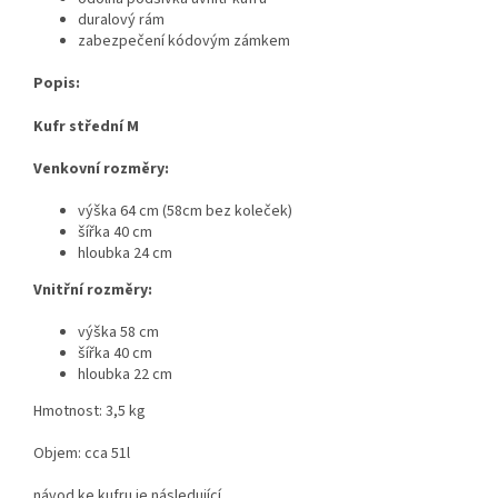
duralový rám
zabezpečení kódovým zámkem
Popis:
Kufr střední M
Venkovní rozměry:
výška 64 cm (58cm bez koleček)
šířka 40 cm
hloubka 24 cm
Vnitřní rozměry:
výška 58 cm
šířka 40 cm
hloubka 22 cm
Hmotnost: 3,5 kg
Objem: cca 51l
návod ke kufru je následující.