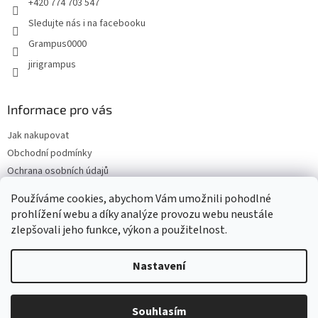
+420 774 703 547
Sledujte nás i na facebooku
Grampus0000
jirigrampus
Informace pro vás
Jak nakupovat
Obchodní podmínky
Ochrana osobních údajů
Kontakty
Používáme cookies, abychom Vám umožnili pohodlné
Doprava a platba
prohlížení webu a díky analýze provozu webu neustále
zlepšovali jeho funkce, výkon a použitelnost.
Nastavení
Vytvořil Shoptet
Souhlasím
Copyright 2026
Grampus
. Všechna práva vyhrazena.