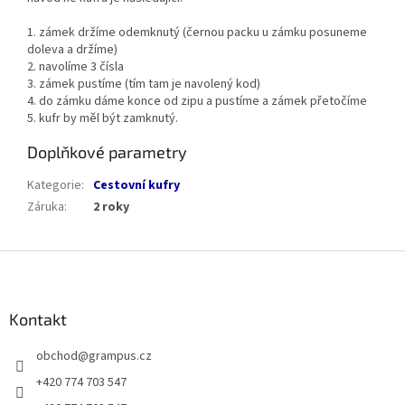
1. zámek držíme odemknutý (černou packu u zámku posuneme
doleva a držíme)
2. navolíme 3 čísla
3. zámek pustíme (tím tam je navolený kod)
4. do zámku dáme konce od zipu a pustíme a zámek přetočíme
5. kufr by měl být zamknutý.
Doplňkové parametry
Kategorie
:
Cestovní kufry
Záruka
:
2 roky
Z
á
p
a
Kontakt
t
obchod
@
grampus.cz
í
+420 774 703 547