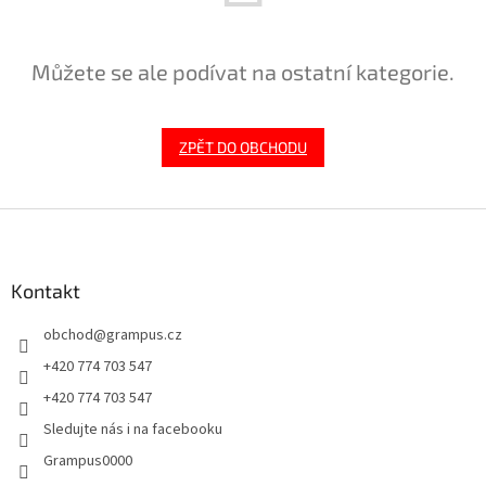
Můžete se ale podívat na ostatní kategorie.
ZPĚT DO OBCHODU
Z
á
p
a
Kontakt
t
obchod
@
grampus.cz
í
+420 774 703 547
+420 774 703 547
Sledujte nás i na facebooku
Grampus0000