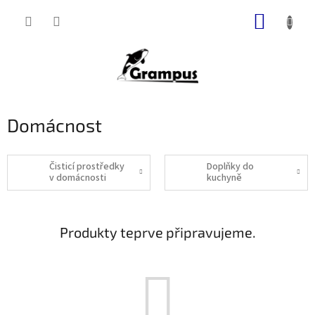
Přejít
NÁKUP
na
obsah
KOŠÍK
Domácnost
Čisticí prostředky
Doplňky do
v domácnosti
kuchyně
Produkty teprve připravujeme.