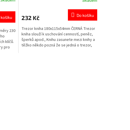
Skladem
Skladem
Průměrné
hodnocení
produktu
Do košíku
232 Kč
 košíku
je
0,0
Trezor kniha 180x115x54mm ČERNÁ Trezor
z
ozměry 230
kniha slouží k uschování cenností, peněz,
5
ého
šperků apod., Knihu zasunete mezi knihy a
hvězdiček.
h klíčů.
těžko někdo pozná že se jedná o trezor,
ry pro
tato tajná...