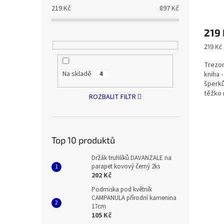
219
Kč
897
Kč
Průmě
hodno
219 
produ
je
Měrná
219 Kč 
4,0
cena:
z
Trezo
5
Na skladě
kniha 
4
hvězdi
šperků
těžko 
ROZBALIT FILTR
tato...
Top 10 produktů
Držák truhlíků DAVANZALE na
parapet kovový černý 2ks
202 Kč
Podmiska pod květník
CAMPANULA přírodní kamenina
17cm
105 Kč