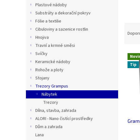
n
Plastové nádoby
e
Substráty a dekorační pokryv
l
Fólie a textilie
Ř
Cibuloviny a sazenice rostlin
a
Dopor
Hnojiva
z
Travní a krmné směsi
e
V
n
Svíčky
Novi
ý
í
Keramické nádoby
Tip
p
p
Rohože a ploty
i
r
Stojany
s
o
Trezory Grampus
p
d
r
u
Nábytek
o
k
Trezory
d
t
Dílna, stavba, zahrada
u
ů
ALORI - Nano čistící prostředky
Gramp
k
Dům a zahrada
t
Lana
ů