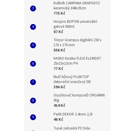
Květník CAMPANA GRAFFIATO
keramický d48x35cm
775 Kč
Hnojivo BOPON univerzální
gelové 500ml
87 Kč
Trezor Grampus digitální 230 x
170 x 170 mm
556 Kč
KASKO Kostka FLEXI ELEMENT
25x15x13cm PH
77 Kč
Mulč kůrový PLANTOP
dekorační oranžový 50l
396 Kč
Urychlovač kompostů ORGAMIN
5kg
414 Kč
Perlit DEKOR 2-4mm 2,5l
46 Kč
Tunel zahradní PE folie