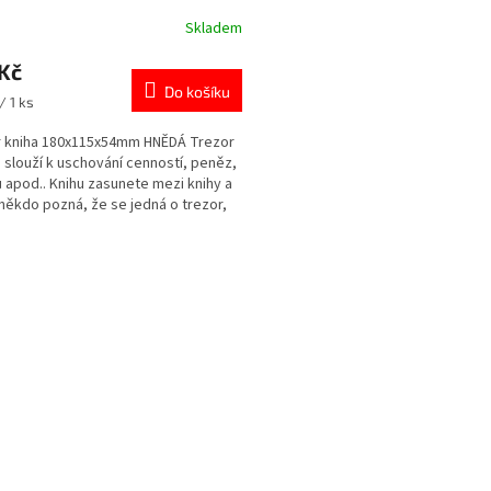
Skladem
rné
cení
Kč
ktu
Do košíku
/ 1 ks
r kniha 180x115x54mm HNĚDÁ Trezor
- slouží k uschování cenností, peněz,
ček.
 apod.. Knihu zasunete mezi knihy a
někdo pozná, že se jedná o trezor,
O
v
l
á
d
a
c
í
p
r
v
k