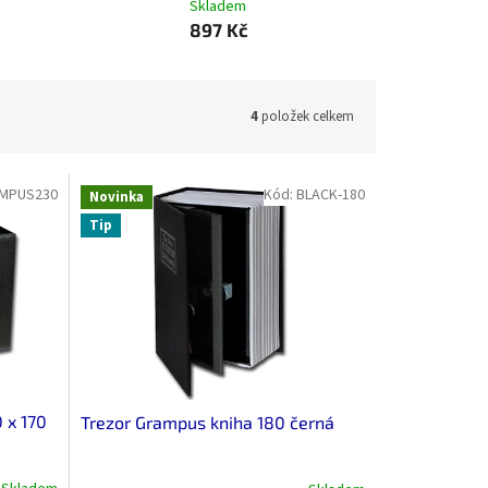
Skladem
897 Kč
4
položek celkem
MPUS230
Kód:
BLACK-180
Novinka
Tip
 x 170
Trezor Grampus kniha 180 černá