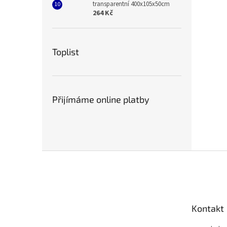
transparentní 400x105x50cm
264 Kč
Toplist
Přijímáme online platby
Z
á
p
a
t
Kontakt
í