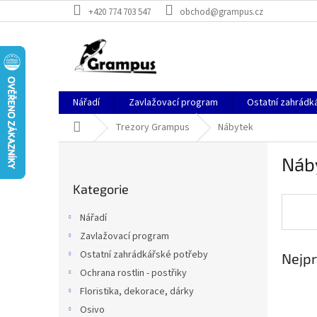
Přejít
+420 774 703 547
obchod@grampus.cz
na
obsah
Nářadí
Zavlažovací program
Ostatní zahrádk
Domů
Trezory Grampus
Nábytek
P
Náb
o
Přeskočit
s
Kategorie
kategorie
t
r
Nářadí
a
Zavlažovací program
n
Ostatní zahrádkářské potřeby
Nejpr
n
í
Ochrana rostlin - postřiky
p
Floristika, dekorace, dárky
a
Osivo