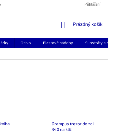
AJŮ
KONTAKTY
DOPRAVA A PLATBA
Přihlášení
NÁKUPNÍ
Prázdný košík
KOŠÍK
dárky
Osivo
Plastové nádoby
Substráty a dekorační pok
kniha
Grampus trezor do zdi
340 na klíč