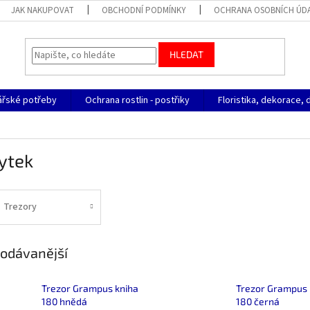
JAK NAKUPOVAT
OBCHODNÍ PODMÍNKY
OCHRANA OSOBNÍCH ÚD
HLEDAT
ářské potřeby
Ochrana rostlin - postřiky
Floristika, dekorace, 
ytek
Trezory
odávanější
Trezor Grampus kniha
Trezor Grampus 
180 hnědá
180 černá