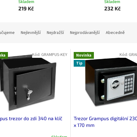
Skladem
Skladem
219 Kč
232 Kč
učujeme
Nejlevnější
Nejdražší
Nejprodávanější
Abecedně
Kód:
GRAMPUS-KEY
Kód:
GRA
nka
Novinka
Tip
us trezor do zdi 340 na klíč
Trezor Grampus digitální 230
x 170 mm