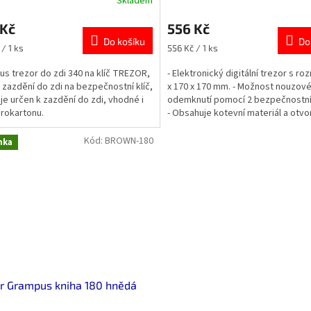
Skladem
rné
Průměrné
cení
hodnocení
 Kč
556 Kč
ktu
produktu
Do košíku
je
Do
Měrná
/ 1 ks
556 Kč / 1 ks
5,0
cena:
z
s trezor do zdi 340 na klíč TREZOR,
- Elektronický digitální trezor s r
5
a zazdění do zdi na bezpečnostní klíč,
x 170 x 170 mm. - Možnost nouzov
ček.
hvězdiček.
 je určen k zazdění do zdi, vhodné i
odemknutí pomocí 2 bezpečnostníc
rokartonu.
- Obsahuje kotevní materiál a otvo
snadné...
Kód:
BROWN-180
nka
r Grampus kniha 180 hnědá