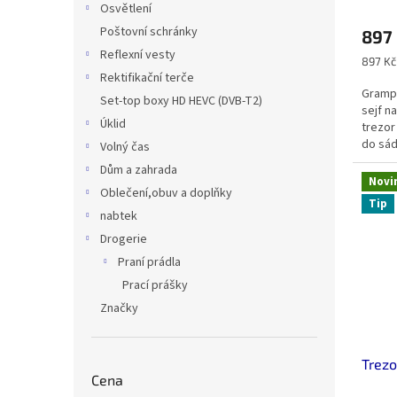
Průmě
Osvětlení
hodno
Poštovní schránky
897
produ
je
Reflexní vesty
Měrná
897 Kč 
3,5
cena:
Rektifikační terče
z
Grampu
Set-top boxy HD HEVC (DVB-T2)
5
sejf n
hvězdi
Úklid
trezor
do sád
Volný čas
Dům a zahrada
Novi
Oblečení,obuv a doplňky
Tip
nabtek
Drogerie
Praní prádla
Prací prášky
Značky
Trezo
Cena