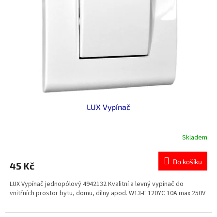
p
r
o
d
u
k
t
ů
LUX Vypínač
Skladem
Průměrné
hodnocení
produktu
Do košíku
45 Kč
je
5,0
LUX Vypínač jednopólový 4942132 Kvalitní a levný vypínač do
z
vnitřních prostor bytu, domu, dílny apod. W13-E 120YC 10A max 250V
5
hvězdiček.