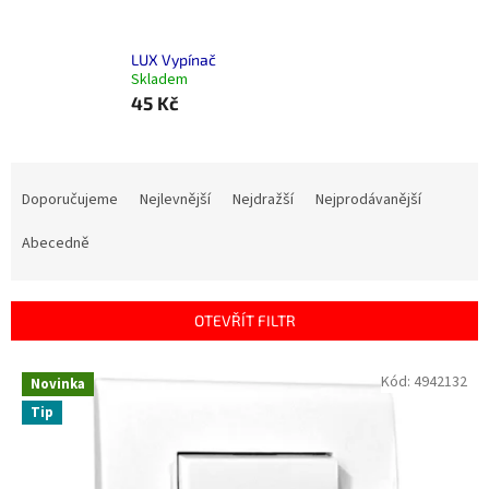
LUX Vypínač
Skladem
45 Kč
Ř
a
Doporučujeme
Nejlevnější
Nejdražší
Nejprodávanější
z
e
Abecedně
n
í
p
OTEVŘÍT FILTR
r
o
V
Kód:
4942132
Novinka
d
ý
u
Tip
p
k
i
t
s
ů