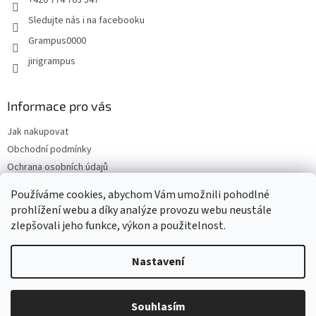
v
ý
Sledujte nás i na facebooku
p
Grampus0000
i
s
jirigrampus
u
Informace pro vás
Jak nakupovat
Obchodní podmínky
Ochrana osobních údajů
Kontakty
Používáme cookies, abychom Vám umožnili pohodlné
Doprava a platba
prohlížení webu a díky analýze provozu webu neustále
zlepšovali jeho funkce, výkon a použitelnost.
Nastavení
Vytvořil Shoptet
Souhlasím
Copyright 2026
Grampus
. Všechna práva vyhrazena.