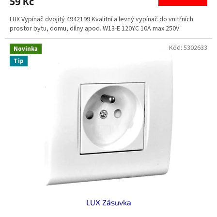
59 Kč
LUX Vypínač dvojitý 4942199 Kvalitní a levný vypínač do vnitřních
prostor bytu, domu, dílny apod. W13-E 120YC 10A max 250V
Kód:
5302633
Novinka
Tip
LUX Zásuvka