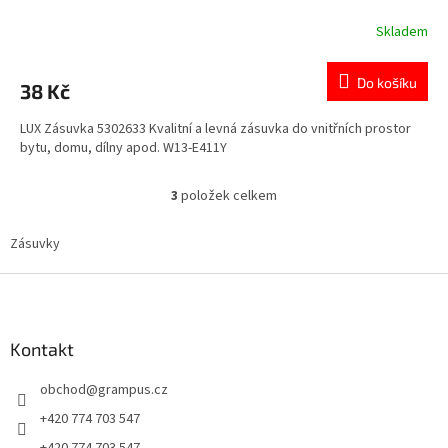
Skladem
Průměrné
hodnocení
produktu
Do košíku
38 Kč
je
3,5
LUX Zásuvka 5302633 Kvalitní a levná zásuvka do vnitřních prostor
z
bytu, domu, dílny apod. W13-E411Y
5
hvězdiček.
3
položek celkem
O
v
l
Zásuvky
á
d
Z
a
á
c
p
í
a
Kontakt
p
t
r
obchod
@
grampus.cz
í
v
k
+420 774 703 547
y
+420 774 703 547