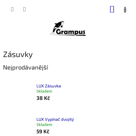
Přejít
NÁKUP
na
obsah
KOŠÍK
Zásuvky
Nejprodávanější
LUX Zásuvka
Skladem
38 Kč
LUX Vypínač dvojitý
Skladem
59 Kč