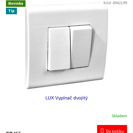
Kód:
4942199
Novinka
Tip
LUX Vypínač dvojitý
Skladem
Do košíku