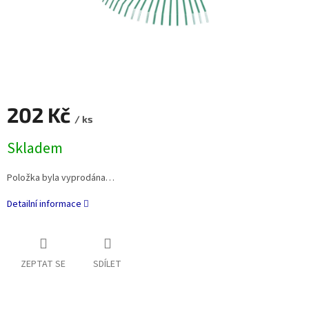
202 Kč
/ ks
Měrná
Skladem
cena:
Položka byla vyprodána…
Detailní informace
ZEPTAT SE
SDÍLET