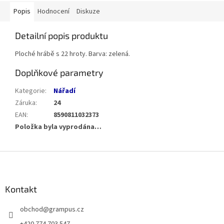
Popis
Hodnocení
Diskuze
Detailní popis produktu
Ploché hrábě s 22 hroty. Barva: zelená.
Doplňkové parametry
Kategorie
:
Nářadí
Záruka
:
24
EAN
:
8590811032373
Položka byla vyprodána…
Z
á
p
a
Kontakt
t
obchod
@
grampus.cz
í