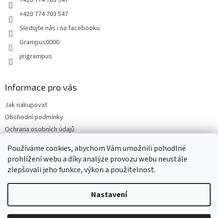
+420 774 703 547
+420 774 703 547
Sledujte nás i na facebooku
Grampus0000
jirigrampus
Informace pro vás
Jak nakupovat
Obchodní podmínky
Ochrana osobních údajů
Kontakty
Používáme cookies, abychom Vám umožnili pohodlné
Doprava a platba
prohlížení webu a díky analýze provozu webu neustále
zlepšovali jeho funkce, výkon a použitelnost.
Nastavení
Vytvořil Shoptet