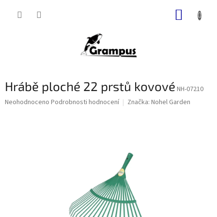
Přejít
NÁKUP
na
obsah
KOŠÍK
Hrábě ploché 22 prstů kovové
NH-07210
Průměrné
Neohodnoceno
Podrobnosti hodnocení
Značka:
Nohel Garden
hodnocení
produktu
je
0,0
z
5
hvězdiček.