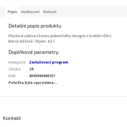
Popis
Hodnocení
Diskuze
Detailní popis produktu
Plastová zalévací konev jedinečného designu s kvalitní růžicí.
Barva: béžová. Objem: 4,5 l.
Doplňkové parametry
Kategorie
:
Zavlažovací program
Záruka
:
24
EAN
:
8595096908757
Položka byla vyprodána…
Z
á
p
a
Kontakt
t