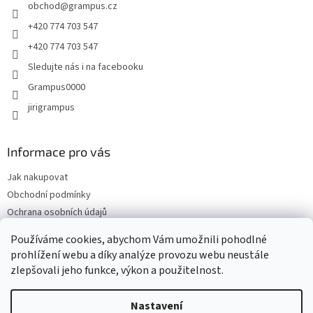
obchod
@
grampus.cz
í
+420 774 703 547
+420 774 703 547
Sledujte nás i na facebooku
Grampus0000
jirigrampus
Informace pro vás
Jak nakupovat
Obchodní podmínky
Ochrana osobních údajů
Kontakty
Používáme cookies, abychom Vám umožnili pohodlné
Doprava a platba
prohlížení webu a díky analýze provozu webu neustále
zlepšovali jeho funkce, výkon a použitelnost.
Nastavení
Vytvořil Shoptet