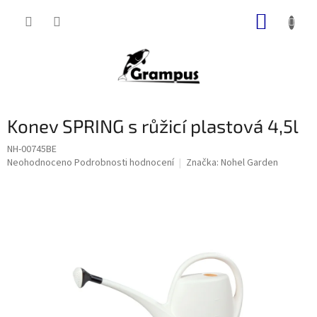
Přejít
NÁKUP
na
obsah
KOŠÍK
Konev SPRING s růžicí plastová 4,5l
NH-00745BE
Průměrné
Neohodnoceno
Podrobnosti hodnocení
Značka:
Nohel Garden
hodnocení
produktu
je
0,0
z
5
hvězdiček.