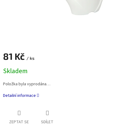
81 Kč
/ ks
Měrná
Skladem
cena:
Položka byla vyprodána…
Detailní informace
ZEPTAT SE
SDÍLET