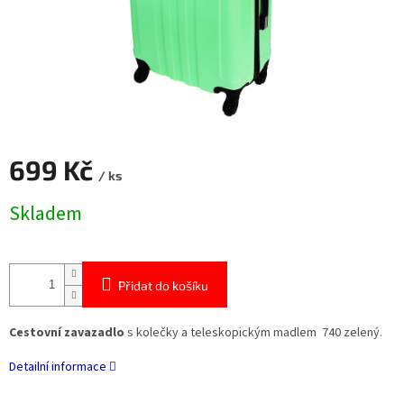
699 Kč
/ ks
Měrná
Skladem
cena:
Přidat do košíku
Cestovní zavazadlo
s kolečky a teleskopickým madlem 740 zelený.
Detailní informace