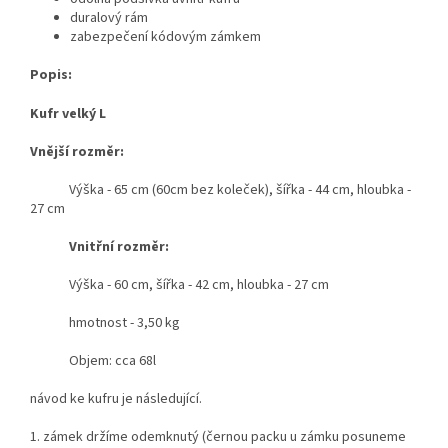
duralový rám
zabezpečení kódovým zámkem
Popis:
Kufr velký L
Vnější rozměr:
Výška - 65 cm (60cm bez koleček), šířka - 44 cm, hloubka -
27 cm
Vnitřní rozměr:
Výška - 60 cm, šířka - 42 cm, hloubka - 27 cm
hmotnost - 3,50 kg
Objem: cca 68l
návod ke kufru je následující.
1. zámek držíme odemknutý (černou packu u zámku posuneme