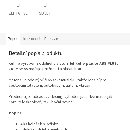
ZEPTAT SE
SDÍLET
Popis
Hodnocení
Diskuze
Detailní popis produktu
Kufr je vyroben z odolného a velmi
lehkého plastu ABS PLUS
,
který se vyznačuje pružností a plasticitou.
Materiál je odolný vůči vysokému tlaku, takže ideální pro
cestování letadlem, autobusem, autem, vlakem.
Předností je nadčasový desing, výhodou jsou dvě madla jak
horní teleskopické, tak i boční pevné.
Popis:
4 ks koleček s ložisky
odolná podšívka uvnitř kufru