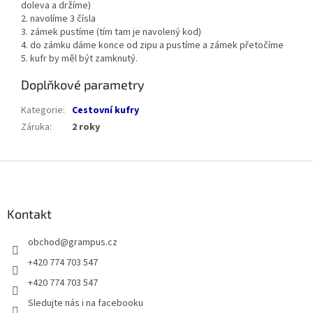
doleva a držíme)
2. navolíme 3 čísla
3. zámek pustíme (tím tam je navolený kod)
4. do zámku dáme konce od zipu a pustíme a zámek přetočíme
5. kufr by měl být zamknutý.
Doplňkové parametry
Kategorie
:
Cestovní kufry
Záruka
:
2 roky
Z
á
p
a
Kontakt
t
obchod
@
grampus.cz
í
+420 774 703 547
+420 774 703 547
Sledujte nás i na facebooku