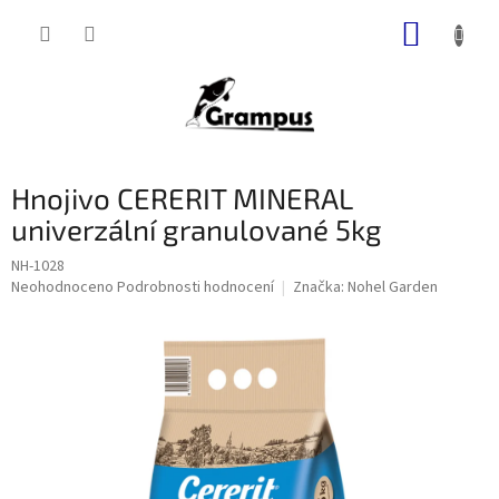
Přejít
NÁKUP
na
obsah
KOŠÍK
Hnojivo CERERIT MINERAL
univerzální granulované 5kg
NH-1028
Průměrné
Neohodnoceno
Podrobnosti hodnocení
Značka:
Nohel Garden
hodnocení
produktu
je
0,0
z
5
hvězdiček.