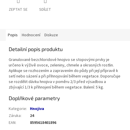
ZEPTAT SE
SDÍLET
Popis
Hodnocení
Diskuze
Detailní popis produktu
Granulované bezchloridové hnojivo se stopovými prvky je
určeno k výživě ovoce, zeleniny, chmele a okrasných rostlin.
Aplikuje se rozhozením a zapravením do půdy při její přípravě k
setí nebo sázení a při přihnojování během vegetace. Doporučuje
se rozdělit dávku hnojiva v poměru 2/3 před výsadbou a
zbývající 1/3 k přihnojení během vegetace. Balení: 5 kg.
Doplňkové parametry
Kategorie
:
Hnojiva
Záruka
:
24
EAN
:
8595618401896