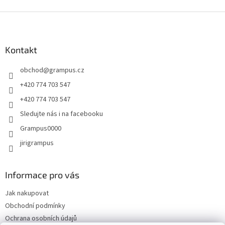
Z
á
p
a
Kontakt
t
obchod
@
grampus.cz
í
+420 774 703 547
+420 774 703 547
Sledujte nás i na facebooku
Grampus0000
jirigrampus
Informace pro vás
Jak nakupovat
Obchodní podmínky
Ochrana osobních údajů