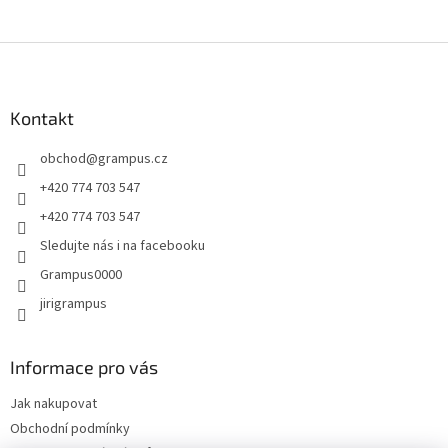
Z
á
p
a
Kontakt
t
obchod
@
grampus.cz
í
+420 774 703 547
+420 774 703 547
Sledujte nás i na facebooku
Grampus0000
jirigrampus
Informace pro vás
Jak nakupovat
Obchodní podmínky