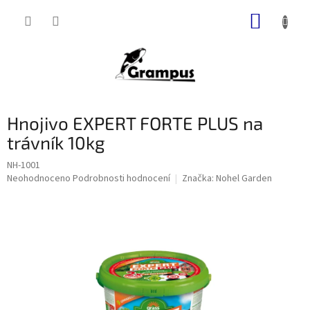
Přejít
NÁKUP
na
obsah
KOŠÍK
Hnojivo EXPERT FORTE PLUS na
trávník 10kg
NH-1001
Průměrné
Neohodnoceno
Podrobnosti hodnocení
Značka:
Nohel Garden
hodnocení
produktu
je
0,0
z
5
hvězdiček.