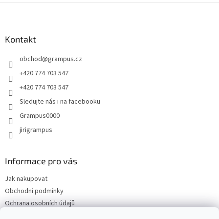
Z
á
p
a
Kontakt
t
obchod
@
grampus.cz
í
+420 774 703 547
+420 774 703 547
Sledujte nás i na facebooku
Grampus0000
jirigrampus
Informace pro vás
Jak nakupovat
Obchodní podmínky
Ochrana osobních údajů
Kontakty