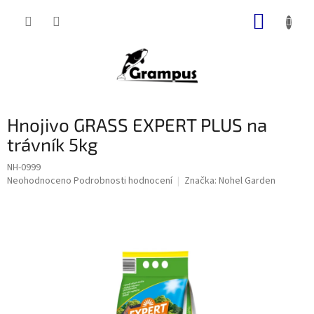
Přejít
NÁKUP
na
obsah
KOŠÍK
Hnojivo GRASS EXPERT PLUS na
trávník 5kg
NH-0999
Průměrné
Neohodnoceno
Podrobnosti hodnocení
Značka:
Nohel Garden
hodnocení
produktu
je
0,0
z
5
hvězdiček.