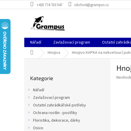
Přejít
+420 774 703 547
obchod@grampus.cz
na
obsah
Nářadí
Zavlažovací program
Ostatní zahrádk
Domů
Hnojiva
Hnojivo KAPKA na nekvetoucí poko
P
Hnoj
o
Přeskočit
s
Průměr
Neohod
Kategorie
kategorie
t
hodnoce
r
produkt
Nářadí
a
je
Zavlažovací program
0,0
n
z
Ostatní zahrádkářské potřeby
n
5
í
Ochrana rostlin - postřiky
hvězdič
p
Floristika, dekorace, dárky
a
Osivo