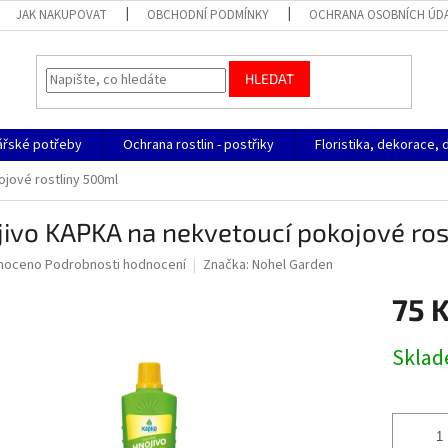
JAK NAKUPOVAT
OBCHODNÍ PODMÍNKY
OCHRANA OSOBNÍCH ÚD
HLEDAT
ářské potřeby
Ochrana rostlin - postřiky
Floristika, dekorace, 
jové rostliny 500ml
ivo KAPKA na nekvetoucí pokojové ros
né
noceno
Podrobnosti hodnocení
Značka:
Nohel Garden
ní
75 
u
Měrná
Skla
cena:
ek.