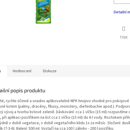
Detailní 
TISK
s
Hodnocení
Diskuze
ailní popis produktu
té, rychle účinné a snadno aplikovatelné NPK hnojivo vhodné pro pokojové 
sné listem (palmy, dracény, fíkusy, monstery, diefenbachie apod.). Podporuj
ý vývoj a tvorbu listové zeleně. Dávkování: cca 1 víčko (15 ml) rozpustíme d
 při aplikaci postřikem na list cca 1 víčko (15 ml) do 6 l vody. Roztokem při
týdně v době vegetace, v době vegetačního klidu 1x za měsíc. Složení: dusík 
ík (7-3-6). Balení: 500 ml. Vystačí na cca 100 l zálivky - 200 l postřiku.