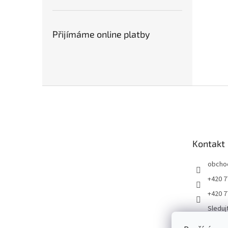
Přijímáme online platby
Z
á
p
a
t
Kontakt
í
obcho
+420 7
+420 7
Sleduj
ku