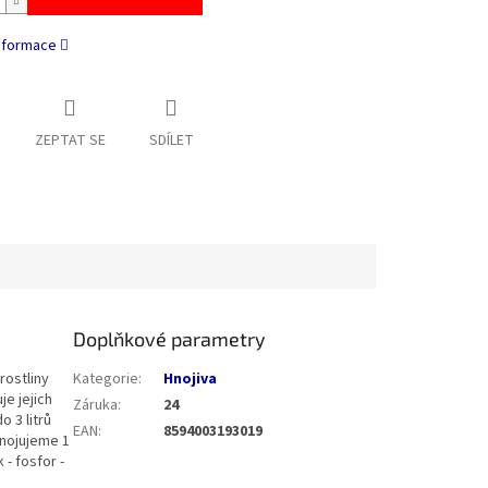
informace
ZEPTAT SE
SDÍLET
Doplňkové parametry
rostliny
Kategorie
:
Hnojiva
e jejich
Záruka
:
24
o 3 litrů
EAN
:
8594003193019
hnojujeme 1
- fosfor -