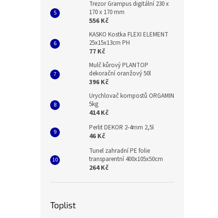
Trezor Grampus digitální 230 x
170 x 170 mm
556 Kč
KASKO Kostka FLEXI ELEMENT
25x15x13cm PH
77 Kč
Mulč kůrový PLANTOP
dekorační oranžový 50l
396 Kč
Urychlovač kompostů ORGAMIN
5kg
414 Kč
Perlit DEKOR 2-4mm 2,5l
46 Kč
Tunel zahradní PE folie
transparentní 400x105x50cm
264 Kč
Toplist