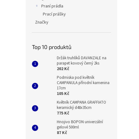
Praní prádla
Prací prášky
Značky
Top 10 produktů
Držák truhlíků DAVANZALE na
parapet kovový černý 2ks
202 Kč
Podmiska pod květník
CAMPANULA přírodní kamenina
17cm
105 Kč
Květník CAMPANA GRAFFIATO
keramický d48x35cm
775 Kč
Hnojivo BOPON univerzální
gelové 500ml
87 Kč