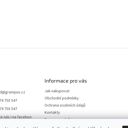
Informace pro vás
Jak nakupovat
d
@
grampus.cz
Obchodní podmínky
74 703 547
Ochrana osobních údajů
74 703 547
Kontakty
te nás i na faceboo
Doprava a platba