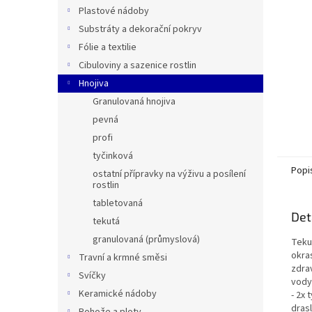
n
Plastové nádoby
e
Substráty a dekorační pokryv
l
Fólie a textilie
Cibuloviny a sazenice rostlin
Hnojiva
Granulovaná hnojiva
pevná
profi
tyčinková
Popi
ostatní přípravky na výživu a posílení
rostlin
tabletovaná
Det
tekutá
granulovaná (průmyslová)
Teku
okra
Travní a krmné směsi
zdrav
Svíčky
vody,
Keramické nádoby
- 2x 
drasl