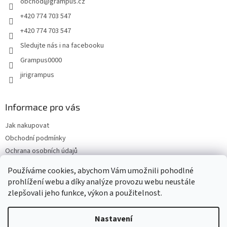
obchod
@
grampus.cz
í
+420 774 703 547
+420 774 703 547
Sledujte nás i na facebooku
Grampus0000
jirigrampus
Informace pro vás
Jak nakupovat
Obchodní podmínky
Ochrana osobních údajů
Kontakty
Používáme cookies, abychom Vám umožnili pohodlné
Doprava a platba
prohlížení webu a díky analýze provozu webu neustále
zlepšovali jeho funkce, výkon a použitelnost.
Nastavení
Vytvořil Shoptet