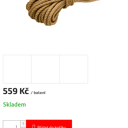
559 Kč
/ balení
Měrná
Skladem
cena:
Přidat do košíku