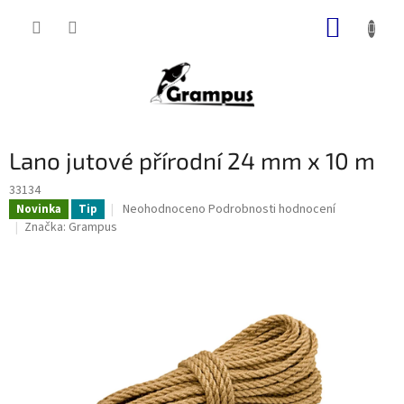
Přejít
NÁKUP
na
obsah
KOŠÍK
Lano jutové přírodní 24 mm x 10 m
33134
Průměrné
Neohodnoceno
Podrobnosti hodnocení
Novinka
Tip
hodnocení
Značka:
Grampus
produktu
je
0,0
z
5
hvězdiček.