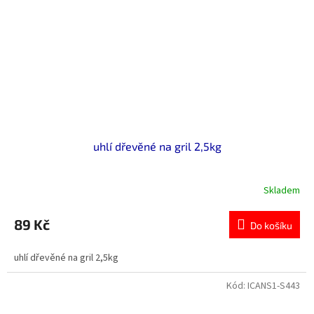
uhlí dřevěné na gril 2,5kg
Skladem
Průměrné
hodnocení
produktu
89 Kč
Do košíku
je
5,0
uhlí dřevěné na gril 2,5kg
z
5
hvězdiček.
Kód:
ICANS1-S443