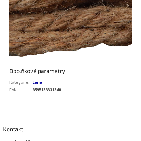
Doplňkové parametry
Kategorie
:
Lana
EAN
:
8595133331340
Z
á
p
a
Kontakt
t