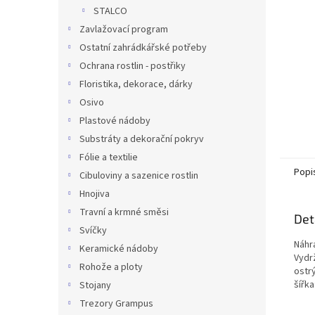
n
STALCO
e
Zavlažovací program
l
Ostatní zahrádkářské potřeby
Ochrana rostlin - postřiky
Floristika, dekorace, dárky
Osivo
Plastové nádoby
Substráty a dekorační pokryv
Fólie a textilie
Popi
Cibuloviny a sazenice rostlin
Hnojiva
Travní a krmné směsi
Det
Svíčky
Náhr
Keramické nádoby
Vydrž
Rohože a ploty
ostrý
šířka
Stojany
Trezory Grampus