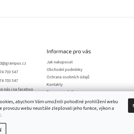
Informace pro vás
Jak nakupovat
d
@
grampus.cz
Obchodní podmínky
74 703 547
Ochrana osobních údajů
74 703 547
Kontakty
te nás i na faceboo
Doprava a platba
ookies, abychom Vám umožnili pohodlné prohlížení webu
us0000
ze provozu webu neustále zlepšovali jeho funkce, výkon a
ampus
.
í