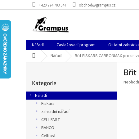
Přejít
+420 774 703 547
obchod@grampus.cz
na
obsah
Nářadí
Zavlažovací program
Ostatní zahrádk
Domů
Nářadí
Břit FISKARS CARBONMAX pro univ
P
Bři
o
Přeskočit
s
Průměr
Neohod
Kategorie
kategorie
t
hodnoce
r
produkt
Nářadí
a
je
Fiskars
0,0
n
z
zahradní nářadí
n
5
í
CELL FAST
hvězdič
p
BAHCO
a
Cellfast