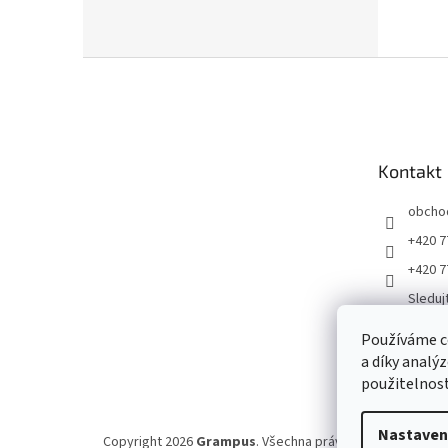
Z
á
p
a
t
Kontakt
í
obcho
+420 7
+420 7
Sleduj
ku
Používáme c
Gramp
a díky analý
jirigr
použitelnost
Nastaven
Copyright 2026
Grampus
. Všechna práva vyhrazena.