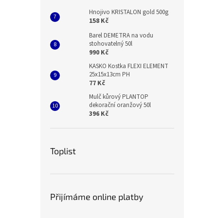
Hnojivo KRISTALON gold 500g
158 Kč
Barel DEMETRA na vodu
stohovatelný 50l
990 Kč
KASKO Kostka FLEXI ELEMENT
25x15x13cm PH
77 Kč
Mulč kůrový PLANTOP
dekorační oranžový 50l
396 Kč
Toplist
Přijímáme online platby