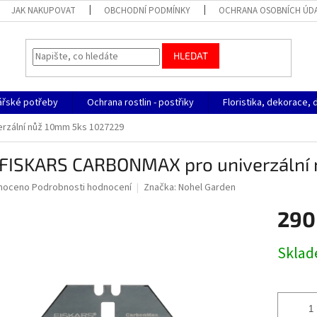
JAK NAKUPOVAT
OBCHODNÍ PODMÍNKY
OCHRANA OSOBNÍCH ÚD
HLEDAT
ářské potřeby
Ochrana rostlin - postřiky
Floristika, dekorace, 
erzální nůž 10mm 5ks 1027229
t FISKARS CARBONMAX pro univerzální
né
noceno
Podrobnosti hodnocení
Značka:
Nohel Garden
ní
290
u
Měrná
Skla
cena:
ek.