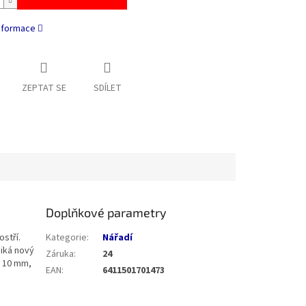
informace
ZEPTAT SE
SDÍLET
Doplňkové parametry
stří.
Kategorie
:
Nářadí
niká nový
Záruka
:
24
: 10 mm,
EAN
:
6411501701473