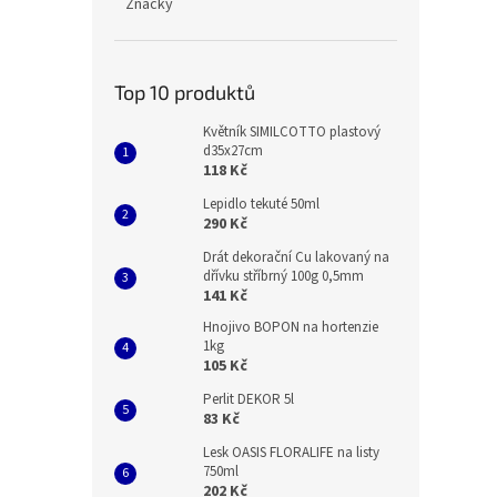
Značky
Top 10 produktů
Květník SIMILCOTTO plastový
d35x27cm
118 Kč
Lepidlo tekuté 50ml
290 Kč
Drát dekorační Cu lakovaný na
dřívku stříbrný 100g 0,5mm
141 Kč
Hnojivo BOPON na hortenzie
1kg
105 Kč
Perlit DEKOR 5l
83 Kč
Lesk OASIS FLORALIFE na listy
750ml
202 Kč