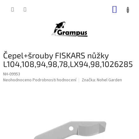
Přejít
NÁKUP
na
obsah
KOŠÍK
Čepel+šrouby FISKARS nůžky
L104,108,94,98,78,LX94,98,1026285
NH-09953
Průměrné
Neohodnoceno
Podrobnosti hodnocení
Značka:
Nohel Garden
hodnocení
produktu
je
0,0
z
5
hvězdiček.