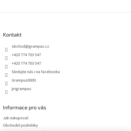
Z
á
p
a
Kontakt
t
obchod
@
grampus.cz
í
+420 774 703 547
+420 774 703 547
Sledujte nás i na facebooku
Grampus0000
jirigrampus
Informace pro vás
Jak nakupovat
Obchodní podmínky