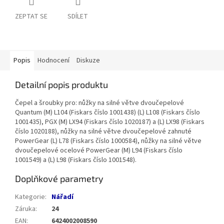
ZEPTAT SE
SDÍLET
Popis
Hodnocení
Diskuze
Detailní popis produktu
Čepel a šroubky pro: nůžky na silné větve dvoučepelové
Quantum (M) L104 (Fiskars číslo 1001438) (L) L108 (Fiskars číslo
1001435), PGX (M) LX94 (Fiskars číslo 1020187) a (L) LX98 (Fiskars
číslo 1020188), nůžky na silné větve dvoučepelové zahnuté
PowerGear (L) L78 (Fiskars číslo 1000584), nůžky na silné větve
dvoučepelové ocelové PowerGear (M) L94 (Fiskars číslo
1001549) a (L) L98 (Fiskars číslo 1001548).
Doplňkové parametry
Kategorie
:
Nářadí
Záruka
:
24
EAN
:
6424002008590