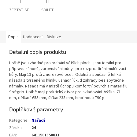
ZEPTAT SE
SDÍLET
Popis
Hodnocení
Diskuze
Detailní popis produktu
Hrábě jsou vhodné pro hrabání větších ploch - jsou ideální pro
přípravu záhonů, zarovnávání půdy i pro rozprostírání mulčovací
kůry. Mají 13 prstů z nerezové oceli. Odolná a současně lehká
násada z tvrzeného hliníku usnadní úklid zahrady bez zbytečné
námahy. Násada má v místě úchopu komfortní povrch z materiálu
Softgrip. Hrábě mají praktický otvor pro skladování. Výška: 71
mm, délka: 1655 mm, šířka: 233 mm, hmotnost: 790 g.
Doplňkové parametry
Kategorie
:
Nářadí
Záruka
:
24
EAN
:
6411501350831