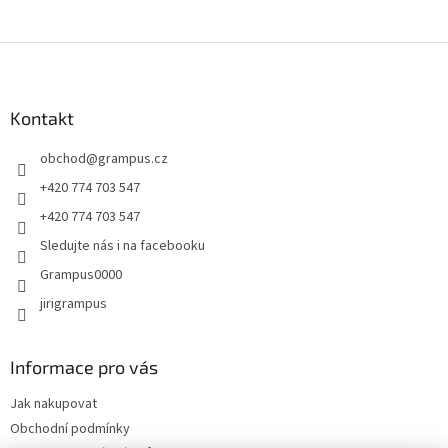
Z
á
p
a
Kontakt
t
obchod
@
grampus.cz
í
+420 774 703 547
+420 774 703 547
Sledujte nás i na facebooku
Grampus0000
jirigrampus
Informace pro vás
Jak nakupovat
Obchodní podmínky