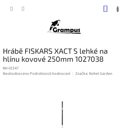
Přejít
NÁKUP
na
obsah
KOŠÍK
Hrábě FISKARS XACT S lehké na
hlínu kovové 250mm 1027038
NH-01547
Průměrné
Neohodnoceno
Podrobnosti hodnocení
Značka:
Nohel Garden
hodnocení
produktu
je
0,0
z
5
hvězdiček.