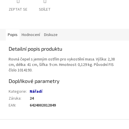
ZEPTAT SE
SDÍLET
Popis
Hodnocení
Diskuze
Detailní popis produktu
Rovná čepel s jemným ostřím pro vykostění masa. Výška: 2,38
cm, délka: 41 cm, šířka: 9 cm. Hmotnost: 0,129 kg. Původní FIS
číslo 1014193.
Doplňkové parametry
Kategorie
:
Nářadí
Záruka
:
24
EAN
:
6424002012849
Z
á