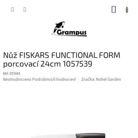
Přejít
NÁKUP
na
obsah
KOŠÍK
Nůž FISKARS FUNCTIONAL FORM
porcovací 24cm 1057539
NH-35944
Průměrné
Neohodnoceno
Podrobnosti hodnocení
Značka:
Nohel Garden
hodnocení
produktu
je
0,0
z
5
hvězdiček.