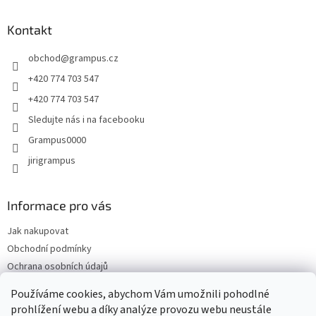
p
a
Kontakt
t
obchod
@
grampus.cz
í
+420 774 703 547
+420 774 703 547
Sledujte nás i na facebooku
Grampus0000
jirigrampus
Informace pro vás
Jak nakupovat
Obchodní podmínky
Ochrana osobních údajů
Kontakty
Používáme cookies, abychom Vám umožnili pohodlné
Doprava a platba
prohlížení webu a díky analýze provozu webu neustále