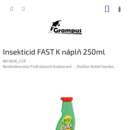
Přejít
NÁKUP
na
obsah
KOŠÍK
Insekticid FAST K náplň 250ml
NH-5826_CCR
Průměrné
Neohodnoceno
Podrobnosti hodnocení
Značka:
Nohel Garden
hodnocení
produktu
je
0,0
z
5
hvězdiček.