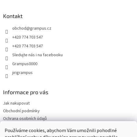
á
p
a
Kontakt
t
obchod
@
grampus.cz
í
+420 774 703 547
+420 774 703 547
Sledujte nás i na facebooku
Grampus0000
jirigrampus
Informace pro vás
Jak nakupovat
Obchodní podmínky
Ochrana osobních údajů
Kontakty
Používáme cookies, abychom Vám umožnili pohodlné
Doprava a platba