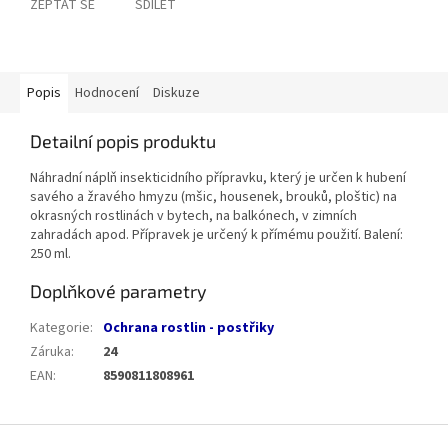
ZEPTAT SE
SDÍLET
Popis
Hodnocení
Diskuze
Detailní popis produktu
Náhradní náplň insekticidního přípravku, který je určen k hubení
savého a žravého hmyzu (mšic, housenek, brouků, ploštic) na
okrasných rostlinách v bytech, na balkónech, v zimních
zahradách apod. Přípravek je určený k přímému použití. Balení:
250 ml.
Doplňkové parametry
Kategorie
:
Ochrana rostlin - postřiky
Záruka
:
24
EAN
:
8590811808961
Z