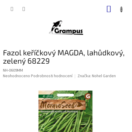
Přejít
NÁKUP
na
obsah
KOŠÍK
Fazol keříčkový MAGDA, lahůdkový,
zelený 68229
NH-0609MM
Průměrné
Neohodnoceno
Podrobnosti hodnocení
Značka:
Nohel Garden
hodnocení
produktu
je
0,0
z
5
hvězdiček.