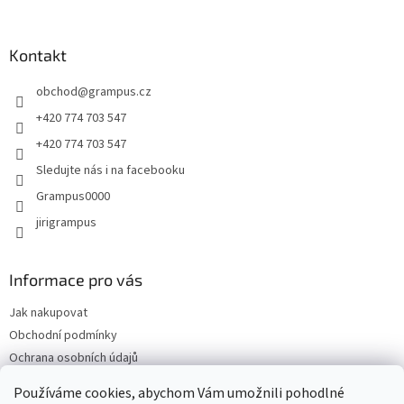
á
p
a
Kontakt
t
obchod
@
grampus.cz
í
+420 774 703 547
+420 774 703 547
Sledujte nás i na facebooku
Grampus0000
jirigrampus
Informace pro vás
Jak nakupovat
Obchodní podmínky
Ochrana osobních údajů
Kontakty
Používáme cookies, abychom Vám umožnili pohodlné
Doprava a platba