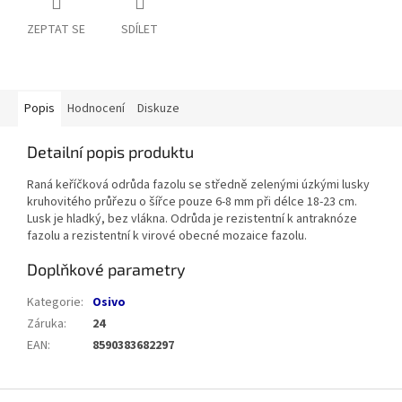
ZEPTAT SE
SDÍLET
Popis
Hodnocení
Diskuze
Detailní popis produktu
Raná keříčková odrůda fazolu se středně zelenými úzkými lusky
kruhovitého průřezu o šířce pouze 6-8 mm při délce 18-23 cm.
Lusk je hladký, bez vlákna. Odrůda je rezistentní k antraknóze
fazolu a rezistentní k virové obecné mozaice fazolu.
Doplňkové parametry
Kategorie
:
Osivo
Záruka
:
24
EAN
:
8590383682297
Z