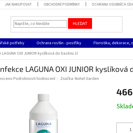
JAK NAKUPOVAT
OBCHODNÍ PODMÍNKY
OCHRANA OSOBNÍCH ÚD
HLEDAT
ářské potřeby
Ochrana rostlin - postřiky
Floristika, dekorace, 
 LAGUNA OXI JUNIOR kyslíková do bazénu 1l
nfekce LAGUNA OXI JUNIOR kyslíková d
né
noceno
Podrobnosti hodnocení
Značka:
Nohel Garden
ní
466
u
Měrná
Skla
cena:
ek.