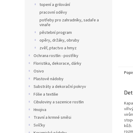
n
topení a grilování
e
pracovní oděvy
l
potřeby pro zahradníky, sadaře a
vinaře
pěstební program
opěry, držáky, obruby
zvěř, ptactvo a hmyz
Ochrana rostlin - postřiky
Floristika, dekorace, dárky
Osivo
Popi
Plastové nádoby
Substráty a dekorační pokryv
Det
Fólie a textilie
Cibuloviny a sazenice rostlin
Kapal
víři
Hnojiva
virů
Travní a krmné směsi
stop
Svíčky
kůži.
rozme