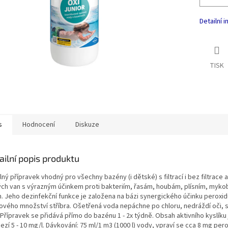
Detailní 
TISK
s
Hodnocení
Diskuze
ailní popis produktu
ný přípravek vhodný pro všechny bazény (i dětské) s filtrací i bez filtrace 
vých van s výrazným účinkem proti bakteriím, řasám, houbám, plísním, myko
m. Jeho dezinfekční funkce je založena na bázi synergického účinku peroxid
ového množství stříbra. Ošetřená voda nepáchne po chloru, nedráždí oči, sl
 Přípravek se přidává přímo do bazénu 1 - 2x týdně. Obsah aktivního kyslíku 
zí 5 - 10 mg/l. Dávkování: 75 ml/1 m3 (1000 l) vody, vpraví se cca 8 mg per