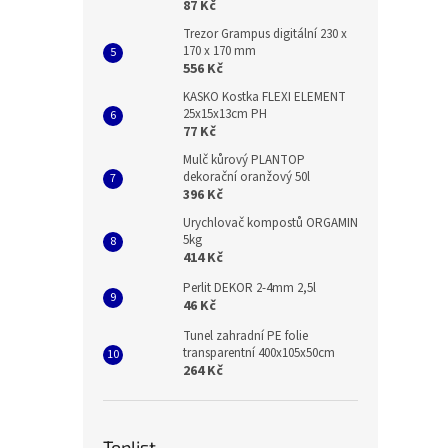
87 Kč
Trezor Grampus digitální 230 x
170 x 170 mm
556 Kč
KASKO Kostka FLEXI ELEMENT
25x15x13cm PH
77 Kč
Mulč kůrový PLANTOP
dekorační oranžový 50l
396 Kč
Urychlovač kompostů ORGAMIN
5kg
414 Kč
Perlit DEKOR 2-4mm 2,5l
46 Kč
Tunel zahradní PE folie
transparentní 400x105x50cm
264 Kč
Toplist