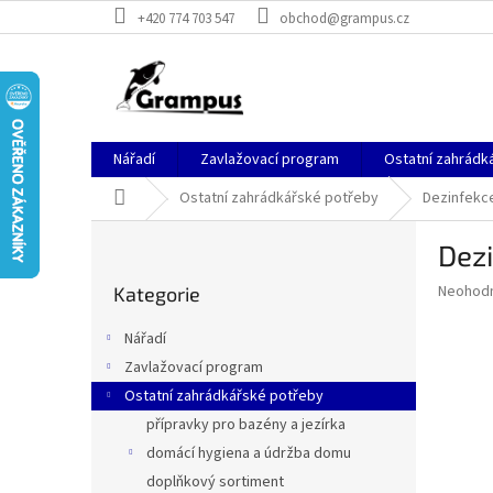
Přejít
+420 774 703 547
obchod@grampus.cz
na
obsah
Nářadí
Zavlažovací program
Ostatní zahrádk
Domů
Ostatní zahrádkářské potřeby
Dezinfekce
P
Dezi
o
Přeskočit
s
Průměr
Neohod
Kategorie
kategorie
t
hodnoce
r
produkt
Nářadí
a
je
Zavlažovací program
0,0
n
z
Ostatní zahrádkářské potřeby
n
5
í
přípravky pro bazény a jezírka
hvězdič
p
domácí hygiena a údržba domu
a
doplňkový sortiment