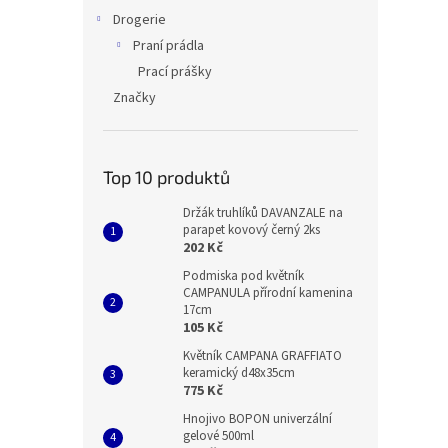
Drogerie
Praní prádla
Prací prášky
Značky
Top 10 produktů
Držák truhlíků DAVANZALE na
parapet kovový černý 2ks
202 Kč
Podmiska pod květník
CAMPANULA přírodní kamenina
17cm
105 Kč
Květník CAMPANA GRAFFIATO
keramický d48x35cm
775 Kč
Hnojivo BOPON univerzální
gelové 500ml