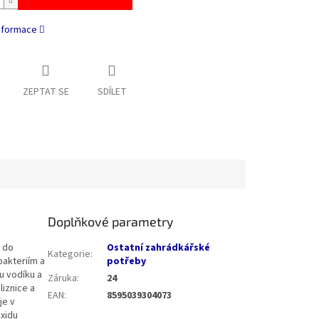
informace
ZEPTAT SE
SDÍLET
Doplňkové parametry
a do
Ostatní zahrádkářské
Kategorie
:
bakteriím a
potřeby
u vodíku a
Záruka
:
24
iznice a
EAN
:
8595039304073
je v
oxidu