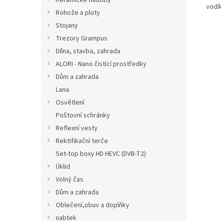
Keramické nádoby
vodík
Rohože a ploty
Stojany
Trezory Grampus
Dílna, stavba, zahrada
ALORI - Nano čistící prostředky
Dům a zahrada
Lana
Osvětlení
Poštovní schránky
Reflexní vesty
Rektifikační terče
Set-top boxy HD HEVC (DVB-T2)
Úklid
Volný čas
Dům a zahrada
Oblečení,obuv a doplňky
nabtek