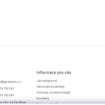
Informace pro vás
Jak nakupovat
d
@
grampus.cz
Obchodní podmínky
74 703 547
Ochrana osobních údajů
74 703 547
Kontakty
te nás i na faceboo
Doprava a platba