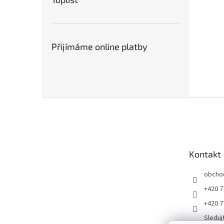
Přijímáme online platby
Z
á
p
a
t
Kontakt
í
obcho
+420 7
+420 7
Sleduj