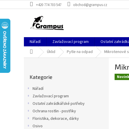
Přejít
+420 774 703 547
obchod@grampus.cz
na
obsah
Nářadí
Zavlažovací program
Ostatní zahrádk
Domů
Úklid
Pytle na odpad
Mikrotenové s
P
Mik
o
Přeskočit
s
Kategorie
kategorie
Novin
t
r
Nářadí
a
Zavlažovací program
n
Ostatní zahrádkářské potřeby
n
í
Ochrana rostlin - postřiky
p
Floristika, dekorace, dárky
a
Osivo