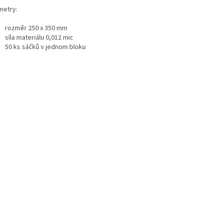
metry:
rozměr 250 x 350 mm
síla materiálu 0,012 mic
50 ks sáčků v jednom bloku