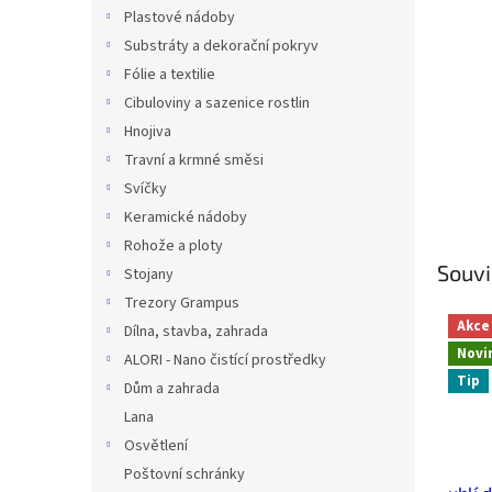
n
Plastové nádoby
e
Substráty a dekorační pokryv
l
Fólie a textilie
Cibuloviny a sazenice rostlin
Hnojiva
Travní a krmné směsi
Svíčky
Keramické nádoby
Rohože a ploty
Souvi
Stojany
Trezory Grampus
Akce
Dílna, stavba, zahrada
Novi
ALORI - Nano čistící prostředky
Tip
Dům a zahrada
Lana
Osvětlení
Poštovní schránky