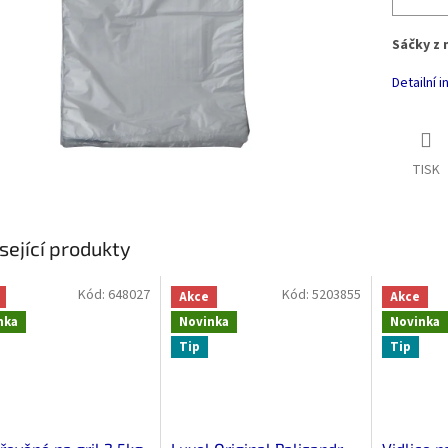
Sáčky z
Detailní 
TISK
sející produkty
Kód:
648027
Kód:
5203855
Akce
Akce
nka
Novinka
Novinka
Tip
Tip