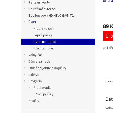
uhlí 
Reflexní vesty
Rektifikační terče
Set-top boxy HD HEVC (DVB-T2)
Průmě
hodno
Úklid
89 
produ
Hrabla na sníh
je
Lepící pásky
5,0
D
z
Pytle na odpad
5
uhlí d
Plachty, fólie
hvězdi
Volný čas
Dům a zahrada
Oblečení,obuv a doplňky
nabtek
Drogerie
Popi
Praní prádla
Prací prášky
Det
Značky
Velmi