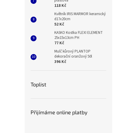
plastová
118 Kč
Květník IRIS MARMOR keramický
d17x20cm
52 Kč
KASKO Kostka FLEXI ELEMENT
25x15x13cm PH
77 Kč
Mulč kůrový PLANTOP
dekorační oranžový 50l
396 Kč
Toplist
Přijímáme online platby