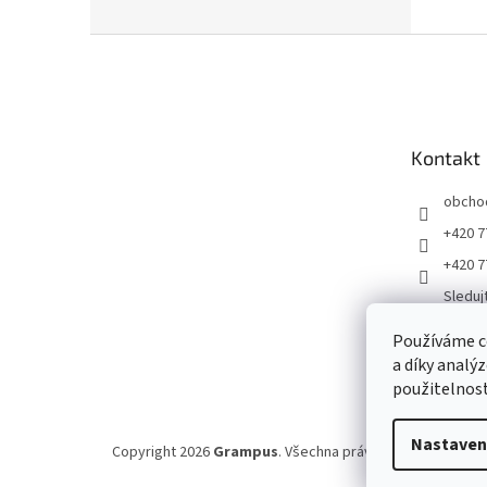
Z
á
p
a
t
Kontakt
í
obcho
+420 7
+420 7
Sleduj
ku
Používáme c
Gramp
a díky analý
jirigr
použitelnost
Nastaven
Copyright 2026
Grampus
. Všechna práva vyhrazena.