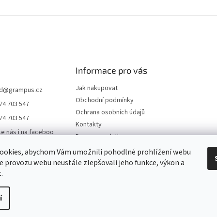
Informace pro vás
Jak nakupovat
d
@
grampus.cz
Obchodní podmínky
74 703 547
Ochrana osobních údajů
74 703 547
Kontakty
te nás i na faceboo
Doprava a platba
ookies, abychom Vám umožnili pohodlné prohlížení webu
us0000
ze provozu webu neustále zlepšovali jeho funkce, výkon a
ampus
.
í