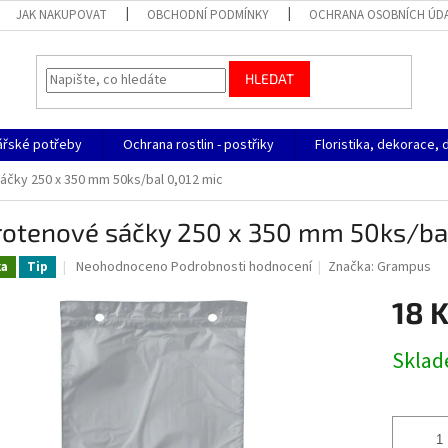
JAK NAKUPOVAT
OBCHODNÍ PODMÍNKY
OCHRANA OSOBNÍCH ÚD
HLEDAT
ářské potřeby
Ochrana rostlin - postřiky
Floristika, dekorace, 
áčky 250 x 350 mm 50ks/bal 0,012 mic
rotenové sáčky 250 x 350 mm 50ks/bal
Průměrné
Neohodnoceno
Podrobnosti hodnocení
Značka:
Grampus
ka
Tip
hodnocení
produktu
18 
je
0,0
Měrná
Skla
z
cena:
5
hvězdiček.