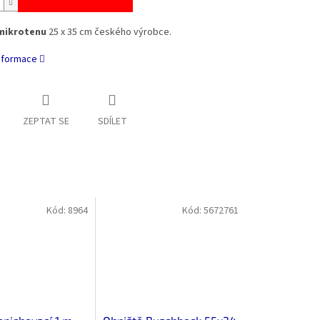
 mikrotenu
25 x 35 cm českého výrobce.
informace
ZEPTAT SE
SDÍLET
Kód:
8964
Kód:
5672761