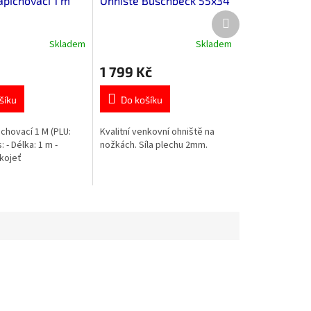
apichovací 1 m
Ohniště Buschbeck 55x34
Další
produkt
Skladem
Skladem
1 799 Kč
šíku
Do košíku
ichovací 1 M (PLU:
Kvalitní venkovní ohniště na
 - Délka: 1 m -
nožkách. Síla plechu 2mm.
kojeť