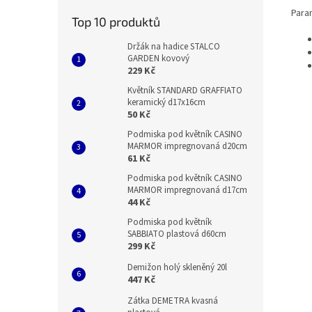
Para
Top 10 produktů
Držák na hadice STALCO
GARDEN kovový
229 Kč
Květník STANDARD GRAFFIATO
keramický d17x16cm
50 Kč
Podmiska pod květník CASINO
MARMOR impregnovaná d20cm
61 Kč
Podmiska pod květník CASINO
MARMOR impregnovaná d17cm
44 Kč
Podmiska pod květník
SABBIATO plastová d60cm
299 Kč
Demižon holý skleněný 20l
447 Kč
Zátka DEMETRA kvasná