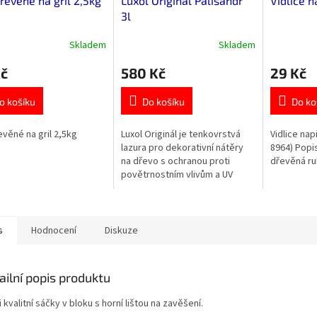
dřevěné na gril 2,5kg
Luxol Original Palisandr
Vidlice n
3l
Skladem
Skladem
rné
Průměrné
cení
hodnocení
Kč
580 Kč
29 Kč
ktu
produktu
je
0,0
o košíku
Do košíku
Do ko
z
5
řevěné na gril 2,5kg
Luxol Originál je tenkovrstvá
Vidlice nap
ček.
hvězdiček.
lazura pro dekorativní nátěry
8964) Popis:
na dřevo s ochranou proti
dřevěná ru
povětrnostním vlivům a UV
záření. Nová receptura má
vylepšené vlastnosti jako
zvýšenou...
s
Hodnocení
Diskuze
ailní popis produktu
 kvalitní sáčky v bloku s horní lištou na zavěšení.