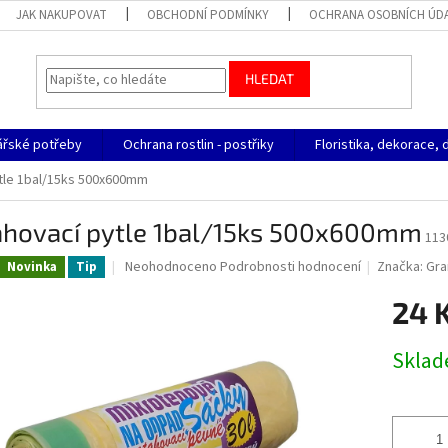
JAK NAKUPOVAT
OBCHODNÍ PODMÍNKY
OCHRANA OSOBNÍCH ÚD
HLEDAT
ářské potřeby
Ochrana rostlin - postřiky
Floristika, dekorace, 
tle 1bal/15ks 500x600mm
ahovací pytle 1bal/15ks 500x600mm
113
Průměrné
Neohodnoceno
Podrobnosti hodnocení
Značka:
Gr
Novinka
Tip
hodnocení
produktu
24 
je
0,0
Měrná
Skla
z
cena:
5
hvězdiček.