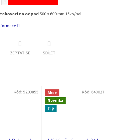
atahovací na odpad
500 x 600 mm 15ks/bal.
informace
ZEPTAT SE
SDÍLET
Kód:
5203855
Kód:
648027
Akce
Novinka
Tip