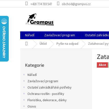
Přejít
+420 774 703 547
obchod@grampus.cz
na
obsah
Nářadí
Zavlažovací program
Ostatní zahrádk
Domů
Úklid
Pytle na odpad
Zatahovací py
P
Zat
o
Přeskočit
s
Kategorie
kategorie
Akce
t
r
Nářadí
a
Zavlažovací program
n
Ostatní zahrádkářské potřeby
n
í
Ochrana rostlin - postřiky
p
Floristika, dekorace, dárky
a
Osivo