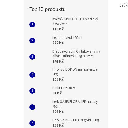
Sáčk
Top 10 produktů
Květník SIMILCOTTO plastový
d35x27cm
118 Kč
Lepidlo tekuté 50ml
290 Kč
Drát dekorační Cu lakovaný na
dřívku stříbrný 100g 0,5mm
141 Kč
Hnojivo BOPON na hortenzie
1kg
105 Kč
Perlit DEKOR 5l
83 Kč
Lesk OASIS FLORALIFE na listy
750ml
202 Kč
Hnojivo KRISTALON gold 500g
158 Kč