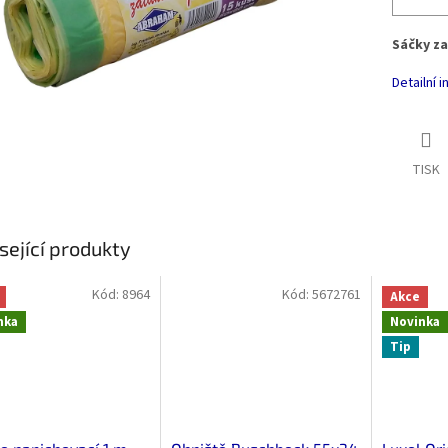
Sáčky z
Detailní 
TISK
sející produkty
Kód:
8964
Kód:
5672761
Akce
nka
Novinka
Tip