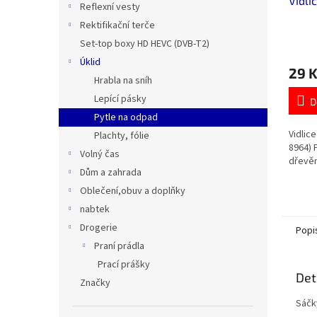
Vidli
Reflexní vesty
Rektifikační terče
Set-top boxy HD HEVC (DVB-T2)
Úklid
29 
Hrabla na sníh
Lepící pásky
D
Pytle na odpad
Vidlic
Plachty, fólie
8964) P
Volný čas
dřevěn
Dům a zahrada
Oblečení,obuv a doplňky
nabtek
Drogerie
Popi
Praní prádla
Prací prášky
Det
Značky
Sáčk