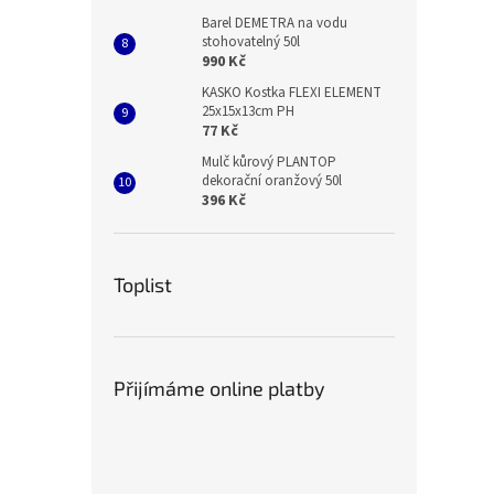
Barel DEMETRA na vodu
stohovatelný 50l
990 Kč
KASKO Kostka FLEXI ELEMENT
25x15x13cm PH
77 Kč
Mulč kůrový PLANTOP
dekorační oranžový 50l
396 Kč
Toplist
Přijímáme online platby