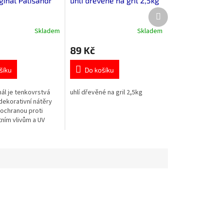
ginal Palisandr
uhlí dřevěné na gril 2,5kg
Další
produkt
Skladem
Skladem
Průměrné
hodnocení
89 Kč
produktu
je
5,0
šíku
Do košíku
z
5
nál je tenkovrstvá
uhlí dřevěné na gril 2,5kg
hvězdiček.
dekorativní nátěry
 ochranou proti
ním vlivům a UV
vá receptura má
vlastnosti jako
.