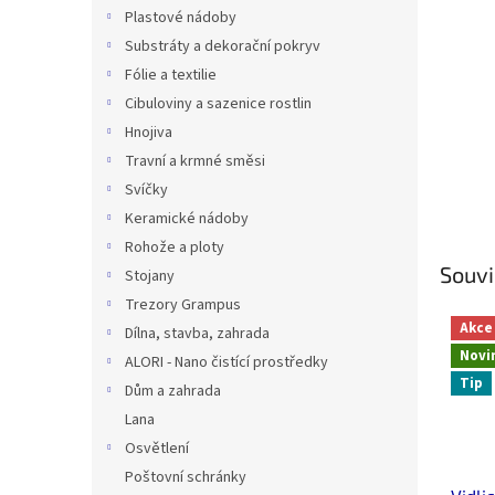
n
Plastové nádoby
e
Substráty a dekorační pokryv
l
Fólie a textilie
Cibuloviny a sazenice rostlin
Hnojiva
Travní a krmné směsi
Svíčky
Keramické nádoby
Rohože a ploty
Souvi
Stojany
Trezory Grampus
Akce
Dílna, stavba, zahrada
Novi
ALORI - Nano čistící prostředky
Tip
Dům a zahrada
Lana
Osvětlení
Poštovní schránky