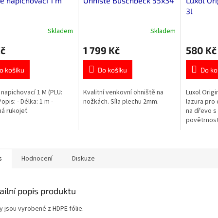
ce napichovací 1 m
Ohniště Buschbeck 55x34
Luxol Ori
3l
Skladem
Skladem
Průměrné
hodnocení
Kč
1 799 Kč
580 Kč
produktu
je
0,0
o košíku
Do košíku
Do ko
z
5
e napichovací 1 M (PLU:
Kvalitní venkovní ohniště na
Luxol Origi
hvězdiček.
opis: - Délka: 1 m -
nožkách. Síla plechu 2mm.
lazura pro 
á rukojeť
na dřevo s
povětrnost
záření. No
vylepšené 
zvýšenou..
s
Hodnocení
Diskuze
ailní popis produktu
y jsou vyrobené z HDPE fólie.