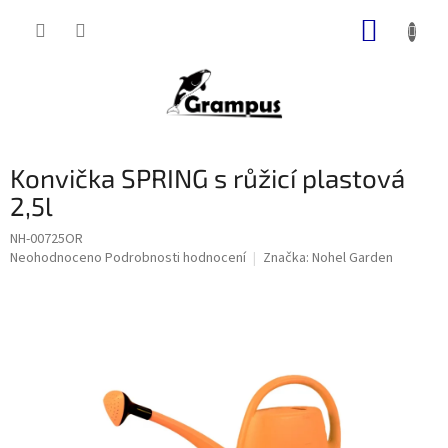
Přejít
NÁKUP
na
obsah
KOŠÍK
Konvička SPRING s růžicí plastová
2,5l
NH-00725OR
Průměrné
Neohodnoceno
Podrobnosti hodnocení
Značka:
Nohel Garden
hodnocení
produktu
je
0,0
z
5
hvězdiček.