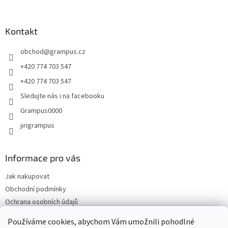
á
p
a
Kontakt
t
obchod
@
grampus.cz
í
+420 774 703 547
+420 774 703 547
Sledujte nás i na facebooku
Grampus0000
jirigrampus
Informace pro vás
Jak nakupovat
Obchodní podmínky
Ochrana osobních údajů
Kontakty
Používáme cookies, abychom Vám umožnili pohodlné
Doprava a platba