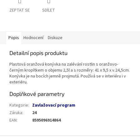
ZEPTAT SE
SDÍLET
Popis
Hodnocení
Diskuze
Detailní popis produktu
Plastová oranžová konývka na zalévání rostlin s oranžovo-
černým kropítkem o objemu 2,5l a s rozměry: 41 x 9,5 x v.24,5cm.
Konývka je na bocích jemně projmutá. Používá se v interiéru i v
exteriéru.
Doplňkové parametry
Kategorie
:
Zavlažovací program
Záruka
:
24
EAN
:
8595096914864
Z