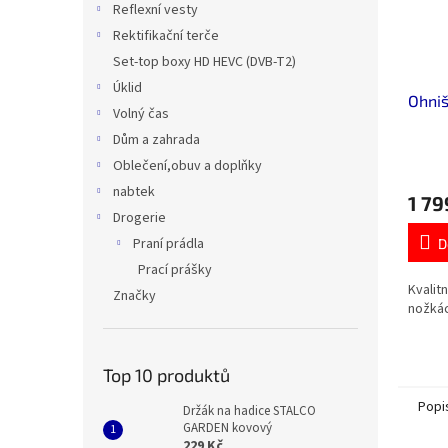
Reflexní vesty
Rektifikační terče
Set-top boxy HD HEVC (DVB-T2)
Úklid
Ohni
Volný čas
Dům a zahrada
Oblečení,obuv a doplňky
nabtek
1 79
Drogerie
Praní prádla
D
Prací prášky
Kvalit
Značky
nožkác
Top 10 produktů
Popi
Držák na hadice STALCO
GARDEN kovový
229 Kč