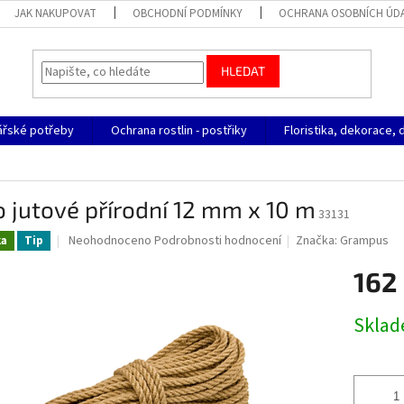
JAK NAKUPOVAT
OBCHODNÍ PODMÍNKY
OCHRANA OSOBNÍCH ÚD
HLEDAT
ářské potřeby
Ochrana rostlin - postřiky
Floristika, dekorace, 
 jutové přírodní 12 mm x 10 m
33131
Průměrné
Neohodnoceno
Podrobnosti hodnocení
Značka:
Grampus
ka
Tip
hodnocení
produktu
162
je
0,0
Měrná
Skla
z
cena:
5
hvězdiček.