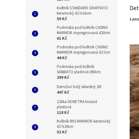
Det
Květník STANDARD GRAFFIATO
keramický d17x16cm
50 Kč
Lano
Podmiska pod květník CASINO
MARMOR impregnovaná d20cm
61 Kč
Podmiska pod květník CASINO
MARMOR impregnovaná d17cm
44 Kč
Podmiska pod květník
SABBIATO plastová d60cm
299 Kč
Demižon holý skleněný 20l
447 Kč
Zátka DEMETRA kvasná
plastová
118 Kč
Květník IRIS MARMOR keramický
d17x20cm
52 Kč