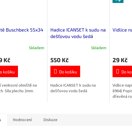
ště Buschbeck 55x34
Hadice ICANSET k sudu na
Vidlice n
dešťovou vodu šedá
Skladem
Skladem
9 Kč
550 Kč
29 Kč
o košíku
Do košíku
Do ko
ní venkovní ohniště na
Hadice ICANSET k sudu na
Vidlice nap
h. Síla plechu 2mm.
dešťovou vodu šedá
8964) Popis:
dřevěná ru
s
Hodnocení
Diskuze