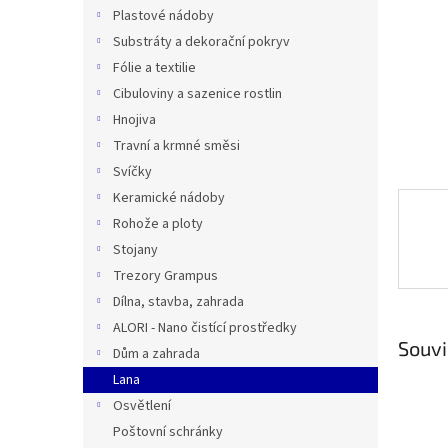
n
Plastové nádoby
e
Substráty a dekorační pokryv
l
Fólie a textilie
Cibuloviny a sazenice rostlin
Hnojiva
Travní a krmné směsi
Svíčky
Keramické nádoby
Rohože a ploty
Stojany
Trezory Grampus
Dílna, stavba, zahrada
ALORI - Nano čistící prostředky
Souvi
Dům a zahrada
Lana
Osvětlení
Poštovní schránky