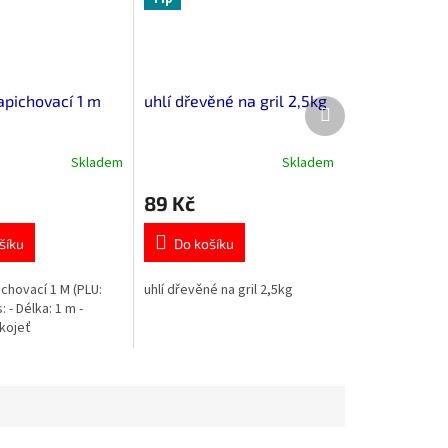
apichovací 1 m
uhlí dřevěné na gril 2,5kg
Další
produkt
Skladem
Skladem
Průměrné
hodnocení
89 Kč
produktu
je
5,0
šíku
Do košíku
z
5
ichovací 1 M (PLU:
uhlí dřevěné na gril 2,5kg
hvězdiček.
 - Délka: 1 m -
kojeť