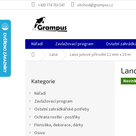
Přejít
+420 774 703 547
obchod@grampus.cz
na
obsah
Nářadí
Zavlažovací program
Ostatní zahrádk
Domů
Lana
Lano jutové přírodní 12 mm x 10 m
P
Lano
o
Přeskočit
s
Kategorie
kategorie
Novin
t
r
Nářadí
a
Zavlažovací program
n
Ostatní zahrádkářské potřeby
n
í
Ochrana rostlin - postřiky
p
Floristika, dekorace, dárky
a
Osivo