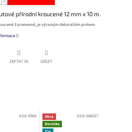
utové přírodní kroucené 12 mm x 10 m.
kroucené 3 pramenné, je výrazným dekoračním prvkem.
informace
ZEPTAT SE
SDÍLET
Kód:
8964
Kód:
648027
Akce
Novinka
Tip