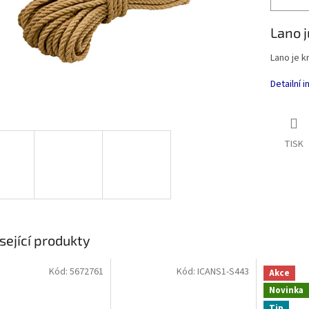
Lano j
Lano je 
Detailní 
TISK
sející produkty
Kód:
5672761
Kód:
ICANS1-S443
Akce
Novinka
Tip