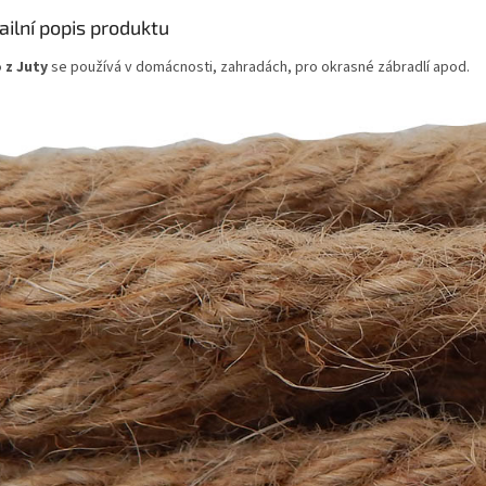
ailní popis produktu
 z Juty
se používá v domácnosti, zahradách, pro okrasné zábradlí apod.