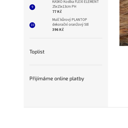
KASKO Kostka FLEXI ELEMENT
25x15x13cm PH
77 Kč
Mulč kůrový PLANTOP
dekorační oranžový 50l
396 Kč
Toplist
Přijímáme online platby
Z
á
p