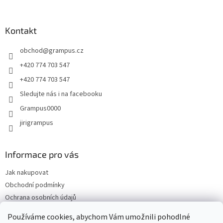
á
p
a
Kontakt
t
obchod
@
grampus.cz
í
+420 774 703 547
+420 774 703 547
Sledujte nás i na facebooku
Grampus0000
jirigrampus
Informace pro vás
Jak nakupovat
Obchodní podmínky
Ochrana osobních údajů
Kontakty
Používáme cookies, abychom Vám umožnili pohodlné
Doprava a platba