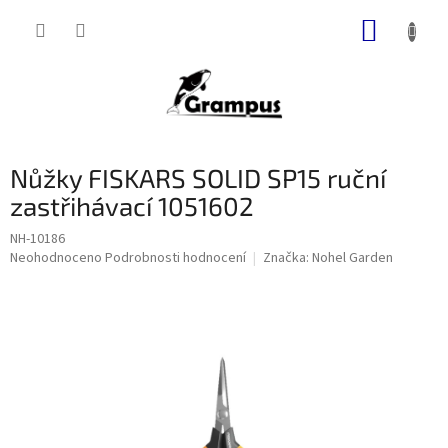
Přejít
NÁKUP
na
obsah
KOŠÍK
Nůžky FISKARS SOLID SP15 ruční
zastřihávací 1051602
NH-10186
Průměrné
Neohodnoceno
Podrobnosti hodnocení
Značka:
Nohel Garden
hodnocení
produktu
je
0,0
z
5
hvězdiček.