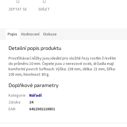
ZEPTAT SE
SDÍLET
Popis
Hodnocení
Diskuze
Detailní popis produktu
Prostřihávací nůžky jsou ideální pro složité řezy rostlin či květin
do průměru 10 mm. Čepele jsou z nerezové oceli, držadla mají
komfortní povrch Softouch. Výška: 238 mm, délka: 21 mm, šířka:
105 mm, hmotnost: 80 g.
Doplňkové parametry
Kategorie
:
Nářadí
Záruka
:
24
EAN
:
6411501110831
Z