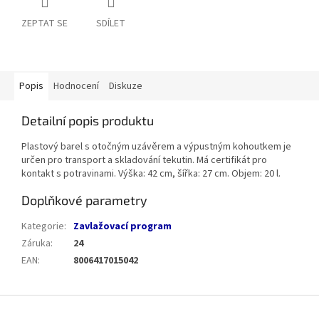
ZEPTAT SE
SDÍLET
Popis
Hodnocení
Diskuze
Detailní popis produktu
Plastový barel s otočným uzávěrem a výpustným kohoutkem je
určen pro transport a skladování tekutin. Má certifikát pro
kontakt s potravinami. Výška: 42 cm, šířka: 27 cm. Objem: 20 l.
Doplňkové parametry
Kategorie
:
Zavlažovací program
Záruka
:
24
EAN
:
8006417015042
Z
á