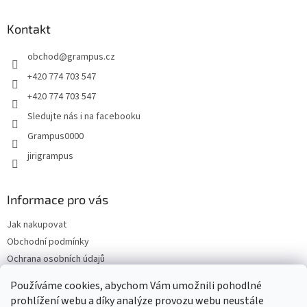
p
a
Kontakt
t
obchod
@
grampus.cz
í
+420 774 703 547
+420 774 703 547
Sledujte nás i na facebooku
Grampus0000
jirigrampus
Informace pro vás
Jak nakupovat
Obchodní podmínky
Ochrana osobních údajů
Kontakty
Používáme cookies, abychom Vám umožnili pohodlné
Doprava a platba
prohlížení webu a díky analýze provozu webu neustále