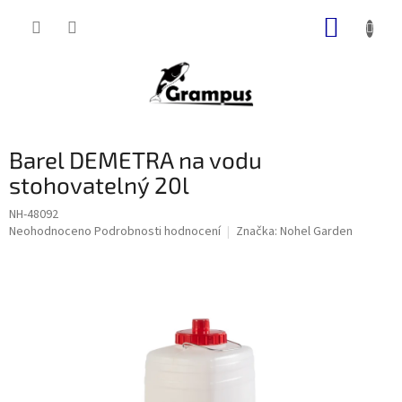
Přejít
NÁKUP
na
obsah
KOŠÍK
Barel DEMETRA na vodu
stohovatelný 20l
NH-48092
Průměrné
Neohodnoceno
Podrobnosti hodnocení
Značka:
Nohel Garden
hodnocení
produktu
je
0,0
z
5
hvězdiček.